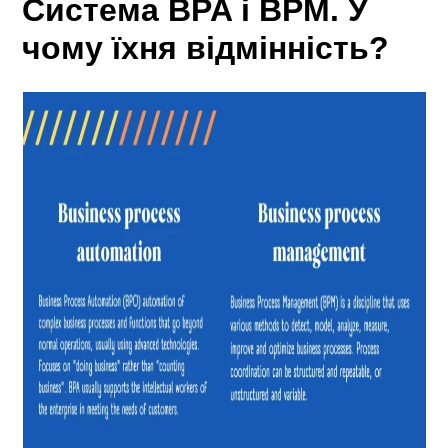
Система BPA і BPM. У
чому їхня відмінність?