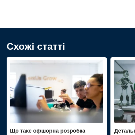
Схожі статті
Що таке офшорна розробка
Деталь