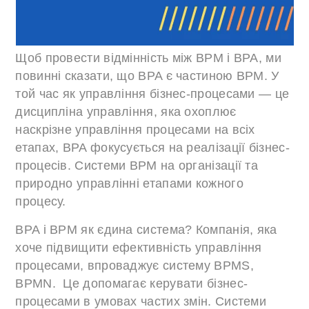
Щоб провести відмінність між BPM і BPA, ми
повинні сказати, що BPA є частиною BPM. У
той час як управління бізнес-процесами — це
дисципліна управління, яка охоплює
наскрізне управління процесами на всіх
етапах, BPA фокусується на реалізації бізнес-
процесів. Системи BPM на організації та
природно управлінні етапами кожного
процесу.
BPA і BPM як єдина система? Компанія, яка
хоче підвищити ефективність управління
процесами, впроваджує систему BPMS,
BPMN. Це допомагає керувати бізнес-
процесами в умовах частих змін. Системи