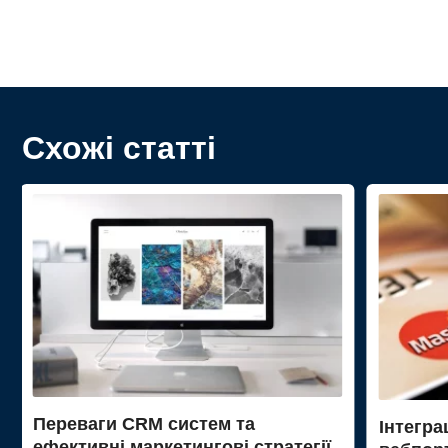
Схожі статті
Переваги CRM систем та
Інтегра
ефективні маркетингові стратегії,