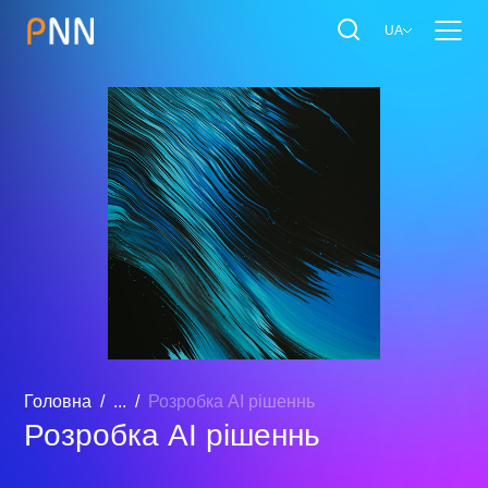
UA
Головна
...
Розробка AI рішеннь
Розробка AI рішеннь