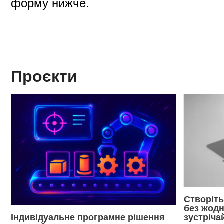
форму нижче.
Проєкти
о
Створіть
без жодн
Індивідуальне програмне рішення
зустріча