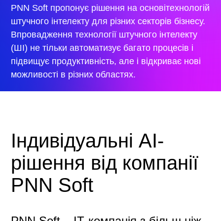
PNN Soft пропонує рішення на основітехнологій
штучного інтелекту для різних секторів бізнесу.
Впровадження технології штучного інтелекту
(ШІ) не тільки автоматизує багато процесів і
підвищує продуктивність, але і відкриває нові
можливості в різних областях.
Індивідуальні AI-
рішення від компанії
PNN Soft
PNN Soft – ІТ-компанія з більш ніж