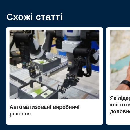
Схожі статті
Як ліде
клієнті
Автоматизовані виробничі
доповне
рішення
до Mer