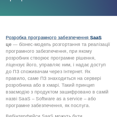
Розробка програмного забезпечення
SaaS
це
— бізнес-модель розгортання та реалізації
програмного забезпечення, при якому
розробник створює програмне рішення,
ліцензує його, управляє ним, і надає доступ
до ПЗ споживачам через Інтернет. Як
правило, саме ПЗ знаходиться на сервері
розробника або в хмарі. Такий принцип
взаємодію з продуктом зашифровано в самій
назві SaaS – Software as a service – або
програмне забезпечення, як послуга.
Вебінтерфейси SaaS можуть бути