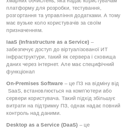
хмарних обчислень, яка надає користувачам
платформу для розробки, тестування,
розгортання та управління додатками. А тому
має вузьке коло користувачів за своїм
призначенням.
IaaS (Infrastructure as a Service)
–
забезпечує доступ до віртуалізованої ИТ
інфраструктури, такий як сервера і сховища
даних через інтернет. Але має специфічний
функціонал
On-Premises Software
– це ПЗ на відміну від
SaaS, встановлюється на комп’ютери або
сервери користувача. Такий підхід збільшує
витрати на підтримку ПЗ, однак надає повний
контроль над даними.
Desktop as a Service (DaaS)
– це