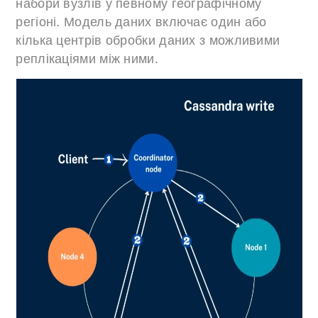
набори вузлів у певному географічному
регіоні. Модель даних включає один або
кілька центрів обробки даних з можливими
реплікаціями між ними.