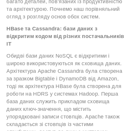
багато деталей, пов’язаних із продуктивністю
та архітектурою. Почнемо наш порівняльний
огляд з розгляду основ обох систем.
HBase та Cassandra: бази даних з
відкритим кодом від різних постачальників
ІТ
Обидві бази даних NoSQL є відкритими і
широко використовуються як сховища даних.
Архітектура Apache Cassandra була створена
за зразком Bigtable і DynamoDB від Amazon,
тоді як архітектура HBase була створена для
роботи на HDRS у системах Hadoop. Перша
база даних служить прикладом сховища
даних ключ-значення, що містить
упорядковані записи стовпців. Apache також
складається зі стовпців із частими