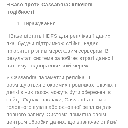
HBase проти Cassandra: ключові
подібності
Тиражування
HBase містить HDFS для реплікації даних,
яка, будучи підтримкою стійки, надає
пріоритет різним мережевим серверам. В
результаті система запобігає втраті даних і
витримує одноразове збій мережі.
У Cassandra параметри реплікації
розміщуються в окремих проміжках ключів, і
деякі з них також можуть бути збережені в
стійці. Однак, навпаки, Cassandra не має
головного вузла або основної репліки для
певного запису. Система примітна своїм
центром обробки даних, що визначає стійки/