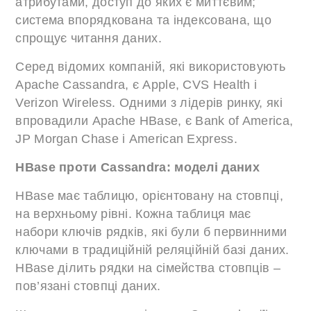
атрибутами, доступ до яких є миттєвим;
система впорядкована та індексована, що
спрощує читання даних.
Серед відомих компаній, які використовують
Apache Cassandra, є Apple, CVS Health і
Verizon Wireless. Одними з лідерів ринку, які
впровадили Apache HBase, є Bank of America,
JP Morgan Chase і American Express.
HBase проти Cassandra: моделі даних
HBase має таблицю, орієнтовану на стовпці,
на верхньому рівні. Кожна таблиця має
набори ключів рядків, які були б первинними
ключами в традиційній реляційній базі даних.
HBase ділить рядки на сімейства стовпців –
пов’язані стовпці даних.