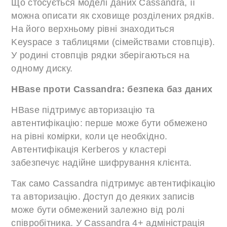
Що стосується моделі даних Cassandra, її
можна описати як сховище розділених рядків.
На його верхньому рівні знаходиться
Keyspace з таблицями (сімействами стовпців).
У родині стовпців рядки зберігаються на
одному диску.
HBase проти Cassandra: безпека баз даних
HBase підтримує авторизацію та
автентифікацію: перше може бути обмежено
на рівні комірки, коли це необхідно.
Автентифікація Kerberos у кластері
забезпечує надійне шифрування клієнта.
Так само Cassandra підтримує автентифікацію
та авторизацію. Доступ до деяких записів
може бути обмежений залежно від ролі
співробітника. У Cassandra 4+ адміністрація