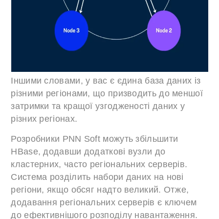
Іншими словами, у вас є єдина база даних із
різними регіонами, що призводить до меншої
затримки та кращої узгодженості даних у
різних регіонах.
Розробники PNN Soft можуть збільшити
HBase, додавши додаткові вузли до
кластерних, часто регіональних серверів.
Система розділить набори даних на нові
регіони, якщо обсяг надто великий. Отже,
додавання регіональних серверів є ключем
до ефективнішого розподілу навантаження.