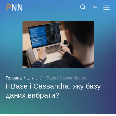
UA
Головна
...
...
HBase і Cassandra: яку ба...
HBase і Cassandra: яку базу
даних вибрати?