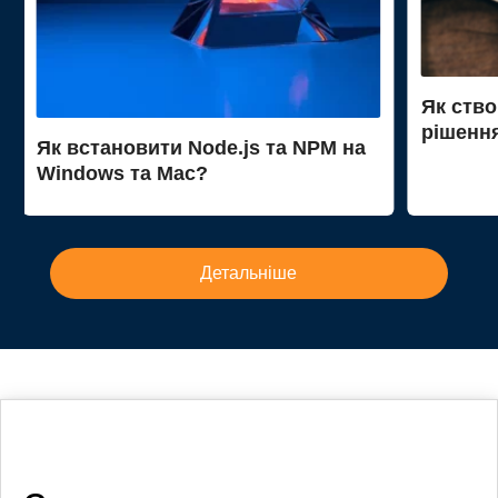
Як ство
рішення
Як встановити Node.js та NPM на
Windows та Mac?
Детальніше