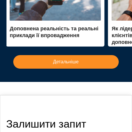
Доповнена реальність та реальні
Як ліде
приклади її впровадження
клієнті
доповне
до Mer
Детальніше
Залишити запит