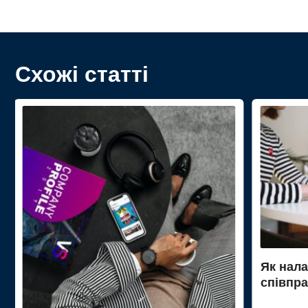
Схожі статті
Як нал
співпр