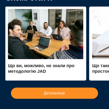
Що ви, можливо, не знали про
Що так
методологію JAD
просто
Детальніше