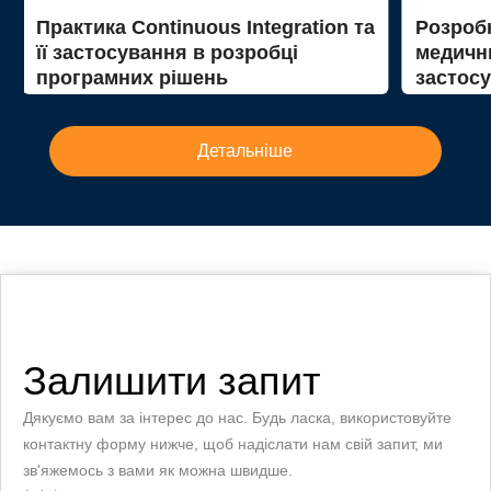
Практика Continuous Integration та
Розроб
її застосування в розробці
медични
програмних рішень
застосу
Детальніше
Залишити запит
Дякуємо вам за інтерес до нас. Будь ласка, використовуйте
контактну форму нижче, щоб надіслати нам свій запит, ми
зв'яжемось з вами як можна швидше.