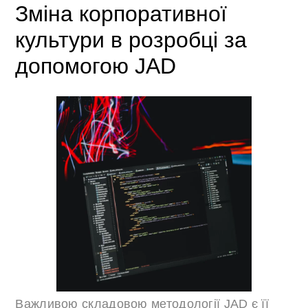
Зміна корпоративної
культури в розробці за
допомогою JAD
Важливою складовою методології JAD є її