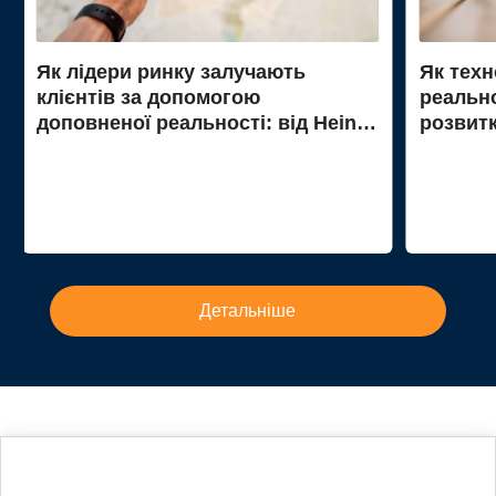
Як лідери ринку залучають
Як техн
клієнтів за допомогою
реальн
доповненої реальності: від Heinz
розвитк
до Mercedes
Детальніше