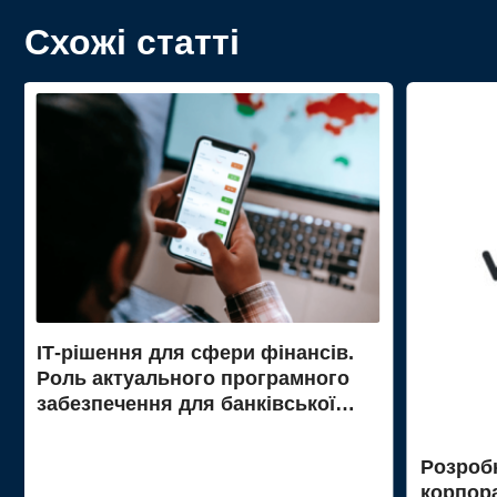
Схожі статті
ІТ-рішення для сфери фінансів.
Роль актуального програмного
забезпечення для банківської
справи
Розробк
корпора