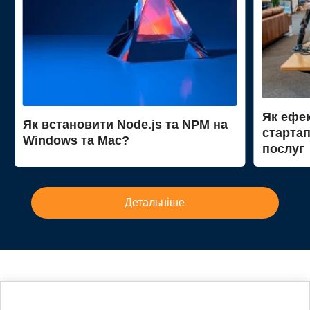
Як ефек
Як встановити Node.js та NPM на
стартап
Windows та Mac?
послуг
Детальніше