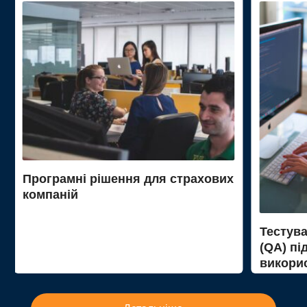
Програмні рішення для страхових
компаній
Тестув
(QA) пі
викорис