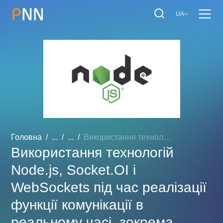
UA
Головна
...
...
Використання технологій N...
Використання технологій
Node.js, Socket.OI і
WebSockets під час реалізації
функції комунікації в
реальному часі, зокрема