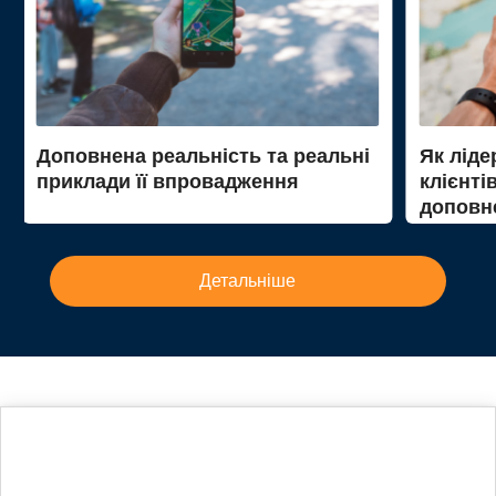
Доповнена реальність та реальні
Як ліде
приклади її впровадження
клієнті
доповне
до Mer
Детальніше