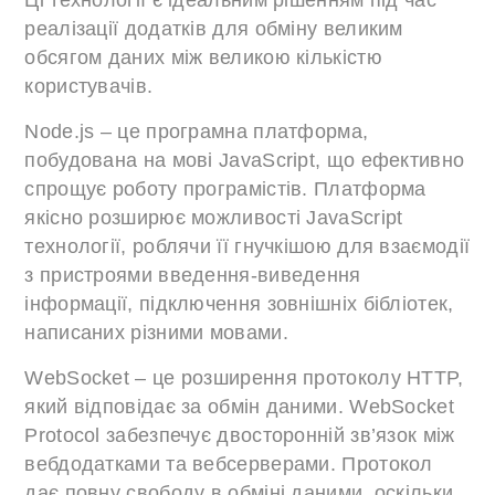
Ці технології є ідеальним рішенням під час
реалізації додатків для обміну великим
обсягом даних між великою кількістю
користувачів.
Node.js – це програмна платформа,
побудована на мові JavaScript, що ефективно
спрощує роботу програмістів. Платформа
якісно розширює можливості JavaScript
технології, роблячи її гнучкішою для взаємодії
з пристроями введення-виведення
інформації, підключення зовнішніх бібліотек,
написаних різними мовами.
WebSocket – це розширення протоколу HTTP,
який відповідає за обмін даними. WebSocket
Protocol забезпечує двосторонній зв’язок між
вебдодатками та вебсерверами. Протокол
дає повну свободу в обміні даними, оскільки