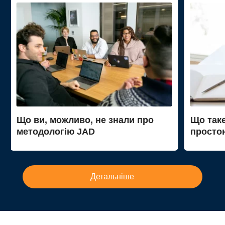
Що ви, можливо, не знали про
Що так
методологію JAD
просто
Детальніше