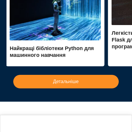
Легкіст
Flask д
програ
Найкращі бібліотеки Python для
машинного навчання
Детальніше