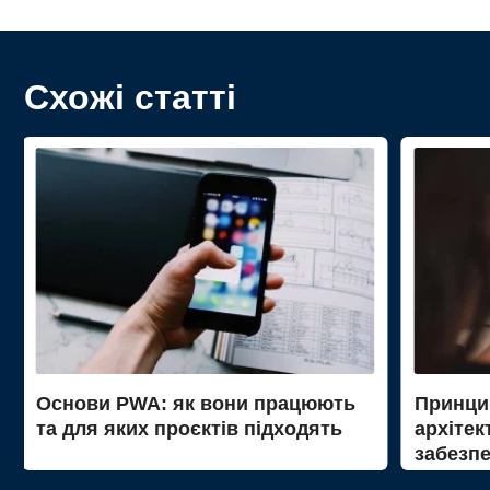
Схожі статті
Основи PWA: як вони працюють
Принци
та для яких проєктів підходять
архітек
забезп