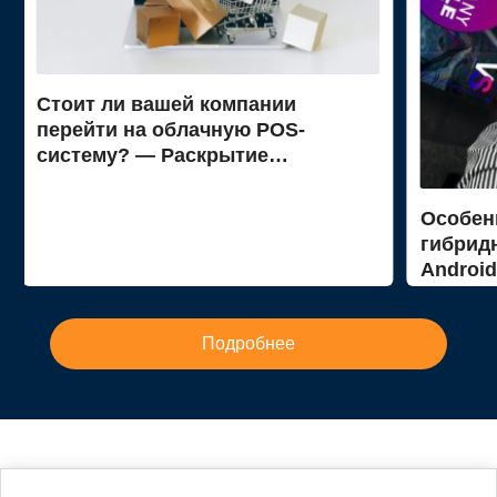
Стоит ли вашей компании
перейти на облачную POS-
систему? — Раскрытие
преимуществ и недостатков
Особен
гибрид
Android
Подробнее