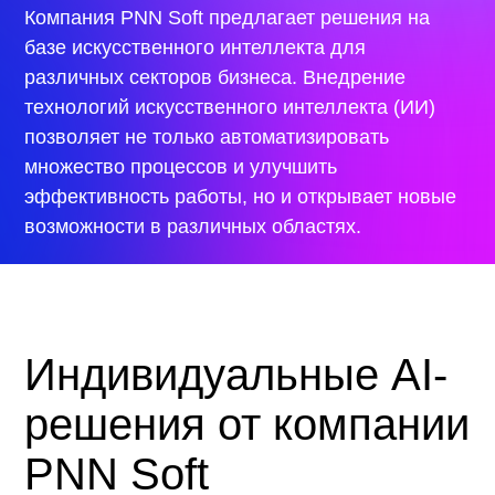
Компания PNN Soft предлагает решения на
базе искусственного интеллекта для
различных секторов бизнеса. Внедрение
технологий искусственного интеллекта (ИИ)
позволяет не только автоматизировать
множество процессов и улучшить
эффективность работы, но и открывает новые
возможности в различных областях.
Индивидуальные AI-
решения от компании
PNN Soft