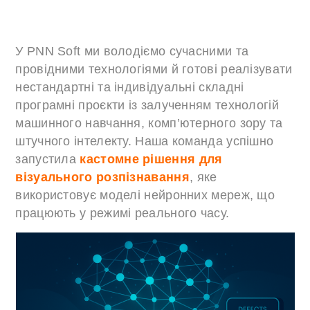
У PNN Soft ми володіємо сучасними та
провідними технологіями й готові реалізувати
нестандартні та індивідуальні складні
програмні проєкти із залученням технологій
машинного навчання, комп’ютерного зору та
штучного інтелекту. Наша команда успішно
запустила
кастомне рішення для
візуального розпізнавання
, яке
використовує моделі нейронних мереж, що
працюють у режимі реального часу.