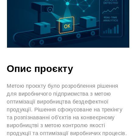
Опис проєкту
Метою проєкту було розроблення рішення
для виробничого підприємства з метою
оптимізації виробництва бездефектної
продукції. Рішення сфокусоване на трекінгу
та розпізнаванні об’єктів на конвеєрному
виробництві з метою контролю якості
продукції та оптимізації виробничих процесів.