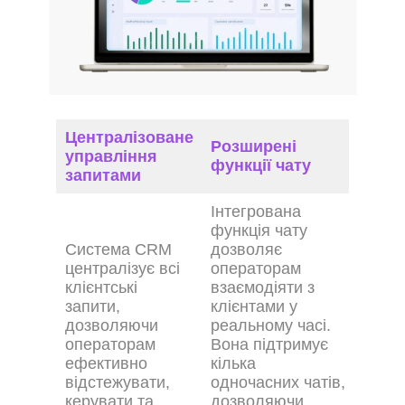
Централізоване
Розширені
управління
функції чату
запитами
Інтегрована
функція чату
Система CRM
дозволяє
централізує всі
операторам
клієнтські
взаємодіяти з
запити,
клієнтами у
дозволяючи
реальному часі.
операторам
Вона підтримує
ефективно
кілька
відстежувати,
одночасних чатів,
керувати та
дозволяючи