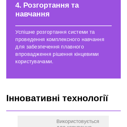
4.
Розгортання та
навчання
Успішне розгортання системи та
проведення комплексного навчання
для забезпечення плавного
впровадження рішення кінцевими
користувачами.
Інновативні технології
Використовується