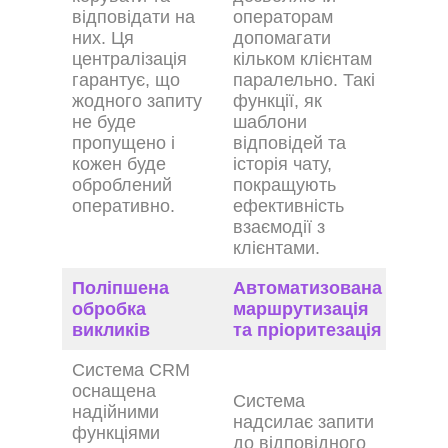
відповідати на
операторам
них. Ця
допомагати
централізація
кільком клієнтам
гарантує, що
паралельно. Такі
жодного запиту
функції, як
не буде
шаблони
пропущено і
відповідей та
кожен буде
історія чату,
оброблений
покращують
оперативно.
ефективність
взаємодії з
клієнтами.
Поліпшена
Автоматизована
обробка
маршрутизація
викликів
та пріоритезація
Система CRM
оснащена
Система
надійними
надсилає запити
функціями
до відповідного