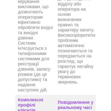
керування
відділу або
викликами, що
оператора на
дозволяють
основі
операторам
визначених
ефективно
правил та
обробляти вхідні
характеру запиту.
та вихідні
Високопріоритетні
дзвінки.
проблеми
Система
автоматично
інтегрується з
позначаються та
телефонними
передаються на
системами для
розгляд, що
реєстрації
гарантує негайну
дзвінків, запису
увагу до
розмов (де це
термінових
допустимо) та
звернень.
надання
наступних дій.
Комплексні
Повідомлення у
профілі
реальному часі
клієнтів