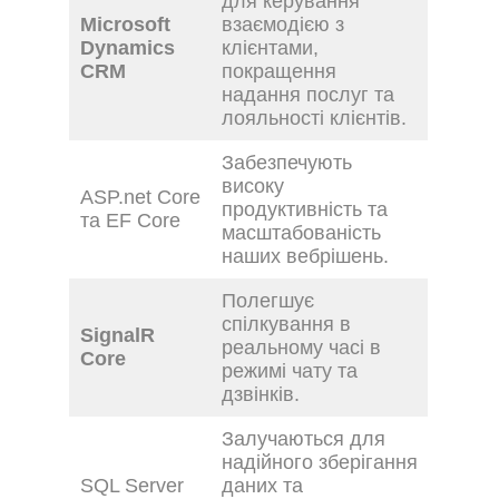
для керування
Microsoft
взаємодією з
Dynamics
клієнтами,
CRM
покращення
надання послуг та
лояльності клієнтів.
Забезпечують
високу
ASP.net Core
продуктивність та
та EF Core
масштабованість
наших вебрішень.
Полегшує
спілкування в
SignalR
реальному часі в
Core
режимі чату та
дзвінків.
Залучаються для
надійного зберігання
SQL Server
даних та