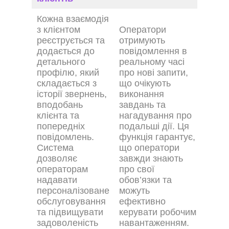
Кожна взаємодія
з клієнтом
Оператори
реєструється та
отримують
додається до
повідомлення в
детального
реальному часі
профілю, який
про нові запити,
складається з
що очікують
історії звернень,
виконання
вподобань
завдань та
клієнта та
нагадування про
попередніх
подальші дії. Ця
повідомлень.
функція гарантує,
Система
що оператори
дозволяє
завжди знають
операторам
про свої
надавати
обов’язки та
персоналізоване
можуть
обслуговування
ефективно
та підвищувати
керувати робочим
задоволеність
навантаженням.