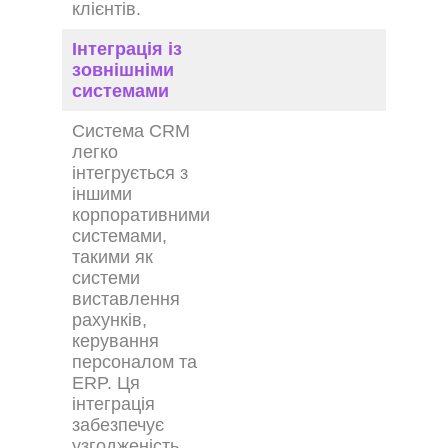
клієнтів.
Інтеграція із
зовнішніми
системами
Система CRM
легко
інтегрується з
іншими
корпоративними
системами,
такими як
системи
виставлення
рахунків,
керування
персоналом та
ERP. Ця
інтеграція
забезпечує
узгодженість