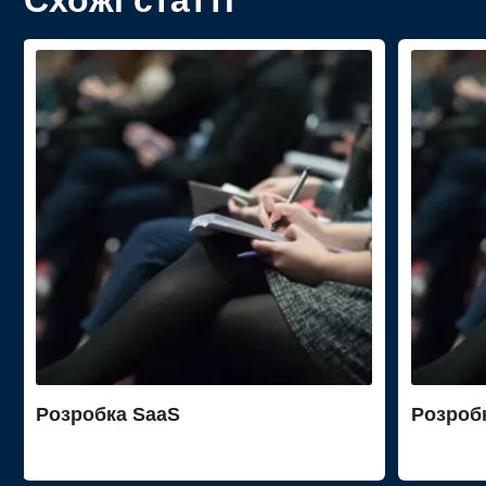
Розробка SaaS
Розробк