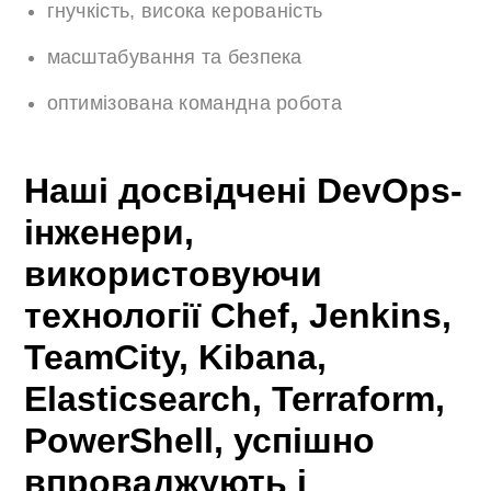
гнучкість, висока керованість
масштабування та безпека
оптимізована командна робота
Наші досвідчені DevOps-
інженери,
використовуючи
технології Chef, Jenkins,
TeamCity, Kibana,
Elasticsearch, Terraform,
PowerShell, успішно
впроваджують і