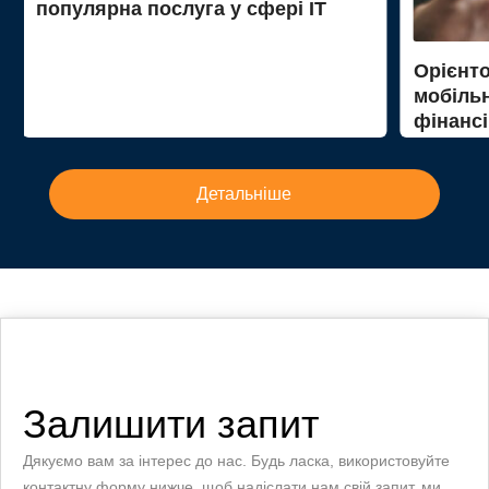
популярна послуга у сфері ІТ
Орієнто
мобільн
фінансі
Детальніше
Залишити запит
Дякуємо вам за інтерес до нас. Будь ласка, використовуйте
контактну форму нижче, щоб надіслати нам свій запит, ми