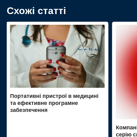
Схожі статті
Портативні пристрої в медицині
та ефективне програмне
забезпечення
Компані
серію с