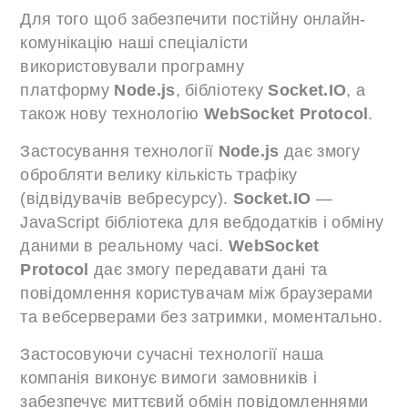
Для того щоб забезпечити постійну онлайн-
комунікацію наші спеціалісти
використовували програмну
платформу
Node.js
, бібліотеку
Socket.IO
, а
також нову технологію
WebSocket Protocol
.
Застосування технології
Node.js
дає змогу
обробляти велику кількість трафіку
(відвідувачів вебресурсу).
Socket.IO
—
JavaScript бібліотека для вебдодатків і обміну
даними в реальному часі.
WebSocket
Protocol
дає змогу передавати дані та
повідомлення користувачам між браузерами
та вебсерверами без затримки, моментально.
Застосовуючи сучасні технології наша
компанія виконує вимоги замовників і
забезпечує миттєвий обмін повідомленнями