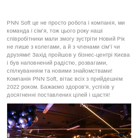
PNN Soft це не просто робота і компанія, ми
команда і сім’я, тож цього року наші
співробітники мали змогу зустріти Новий Рік
не лише з колегами, а й з членами сім’ї чи
друзями! Захід пройшов у бізнес-центрі Києва
і був наповнений радістю, розвагами,
спілкуванням та новими знайомствами!
Компанія PNN Soft, вітає всіх з прийдешнім
2022 роком. Бажаємо здоров’я, успіхів у
досягненні поставлених цілей і щастя!