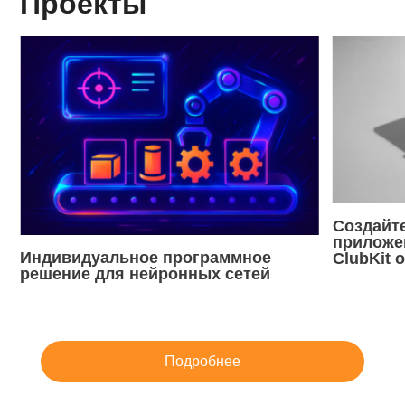
Проекты
Создайт
приложен
Индивидуальное программное
ClubKit 
решение для нейронных сетей
Подробнее