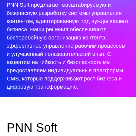
PNN Soft предлагает масштабируемую и
безопасную разработку системы управления
контентом, адаптированную под нужды вашего
бизнеса. Наши решения обеспечивают
бесперебойную организацию контента,
эффективное управление рабочим процессом
и улучшенный пользовательский опыт. С
акцентом на гибкость и безопасность мы
предоставляем индивидуальные платформы
CMS, которые поддерживают рост бизнеса и
цифровую трансформацию.
PNN Soft