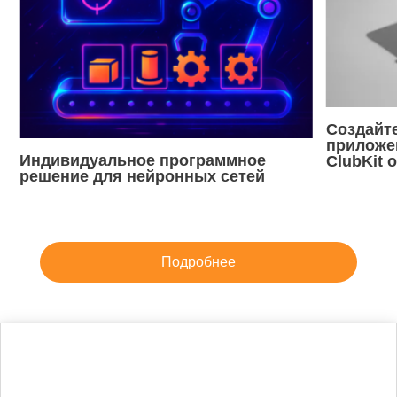
Создайт
приложен
Индивидуальное программное
ClubKit 
решение для нейронных сетей
Подробнее