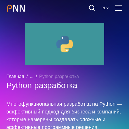
RU
Главная
...
Python разработка
Python разработка
Многофункциональная разработка на Python —
эффективный подход для бизнеса и компаний,
которые намерены создавать сложные и
эффективные программные решения.