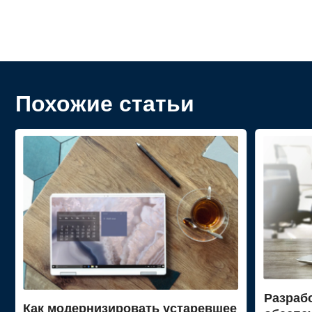
Похожие статьи
Разраб
Как модернизировать устаревшее