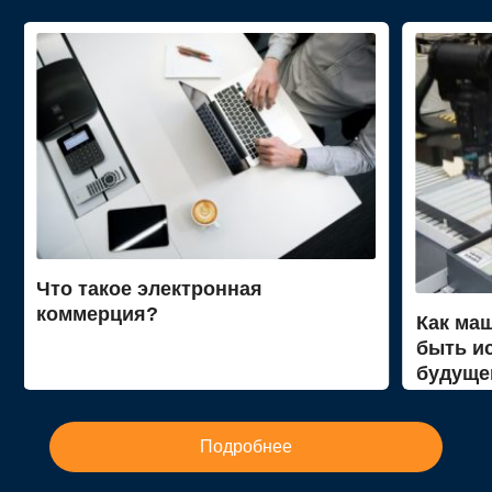
Что такое электронная
коммерция?
Как ма
быть и
будуще
Подробнее