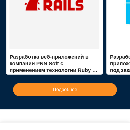
Разработка веб-приложений в
Разраб
компании PNN Soft с
прилож
применением технологии Ruby on
под зак
Rails
Подробнее