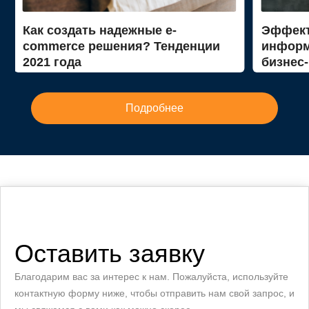
Как создать надежные e-
Эффект
commerce решения? Тенденции
информ
2021 года
бизнес
Подробнее
Оставить заявку
Благодарим вас за интерес к нам. Пожалуйста, используйте
контактную форму ниже, чтобы отправить нам свой запрос, и