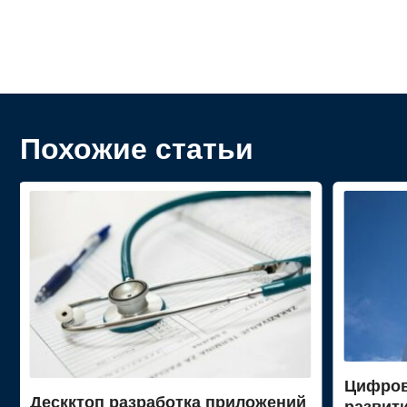
Похожие статьи
Цифров
Дескктоп разработка приложений
развит