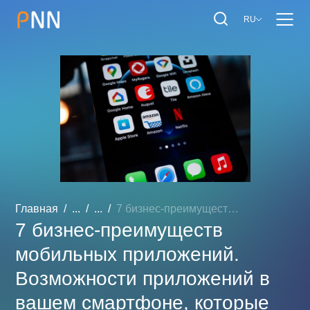
RU
Главная
...
...
7 бизнес-преимуществ моби...
7 бизнес-преимуществ
мобильных приложений.
Возможности приложений в
вашем смартфоне, которые