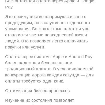
Бесконтактная оплата через Apple и Google
Pay
Это преимущество напрямую связано с
предыдущим, но заслуживает отдельного
упоминания. Бесконтактные платежи уже
становятся частью повседневной жизни
людей. Это позволяет легко оплачивать
покупки или услуги.
Оплата через системы Apple и Android Pay
более надежна и безопасна, чем
традиционный платеж. В условиях жесткой
конкуренции дорога каждая секунда — для
оплаты требуется один клик.
Оптимизация бизнес-процессов
Изучение их состояния позволяет