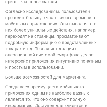
привычках пользователя
Согласно исследованиям, пользователи
проводят большую часть своего времени в
мобильных приложениях. Они выполняют в
них более уникальные действия, например,
переходят на страницы, просматривают
подробную информацию о представленных
товарах и т.д. Тесная интеграция с
операционной системой смартфона делает
интерфейс приложения интуитивно понятным
и простым в использовании.
Больше возможностей для маркетинга
Среди всех преимуществ мобильного
приложения одним из наиболее важных
является то, что оно содержит полную
информацию. Доступен для клиентов в