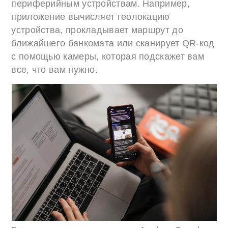
периферийным устройствам. Например,
приложение вычисляет геолокацию
устройства, прокладывает маршрут до
ближайшего банкомата или сканирует QR-код
с помощью камеры, которая подскажет вам
все, что вам нужно.