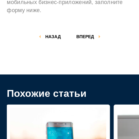
мобильных бизнес-приложений, заполните
форму ниже.
НАЗАД
ВПЕРЕД
Похожие статьи