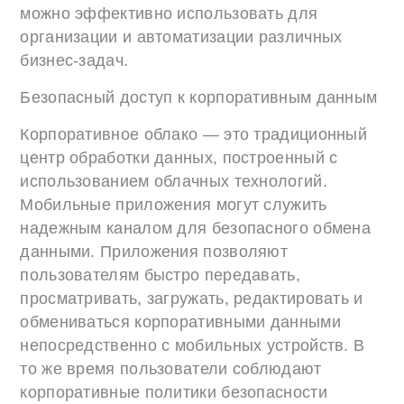
можно эффективно использовать для
организации и автоматизации различных
бизнес-задач.
Безопасный доступ к корпоративным данным
Корпоративное облако — это традиционный
центр обработки данных, построенный с
использованием облачных технологий.
Мобильные приложения могут служить
надежным каналом для безопасного обмена
данными. Приложения позволяют
пользователям быстро передавать,
просматривать, загружать, редактировать и
обмениваться корпоративными данными
непосредственно с мобильных устройств. В
то же время пользователи соблюдают
корпоративные политики безопасности