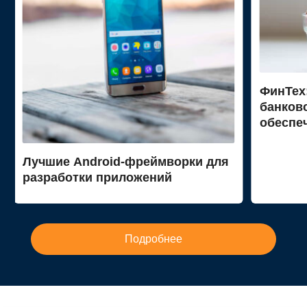
ФинТех
банков
обеспе
Лучшие Android-фреймворки для
разработки приложений
Подробнее