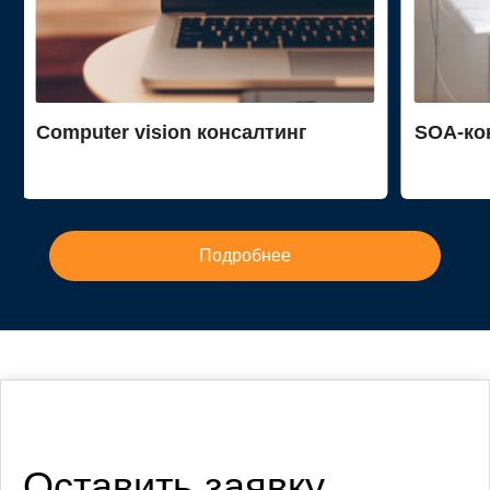
Computer vision консалтинг
SOA-ко
Подробнее
Оставить заявку